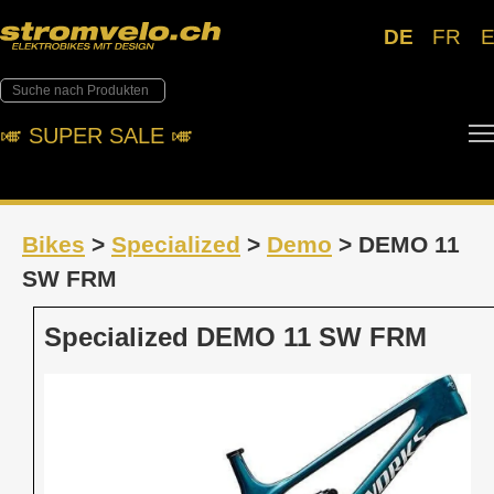
DE
FR
🎺︎ SUPER SALE 🎺︎
Bikes
>
Specialized
>
Demo
> DEMO 11
SW FRM
Specialized DEMO 11 SW FRM