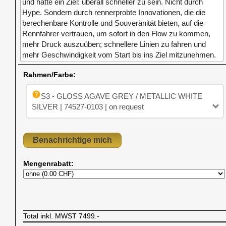
und hatte ein Ziel: überall schneller zu sein. Nicht durch
Hype. Sondern durch rennerprobte Innovationen, die die
berechenbare Kontrolle und Souveränität bieten, auf die
Rennfahrer vertrauen, um sofort in den Flow zu kommen,
mehr Druck auszuüben; schnellere Linien zu fahren und
mehr Geschwindigkeit vom Start bis ins Ziel mitzunehmen.
Rahmen/Farbe:
help
S3 - GLOSS AGAVE GREY / METALLIC WHITE
SILVER | 74527-0103 | on request
Mengenrabatt:
Total inkl. MWST
7499.-