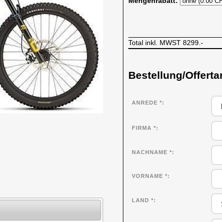
Mengenrabatt:
Total inkl. MWST
8299.-
Bestellung/Offerta
ANREDE *
FIRMA
*
NACHNAME
*
VORNAME
*
LAND *