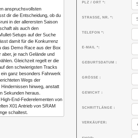
PLZ / ORT *
en anspruchsvollsten
t dir die Entscheidung, ob du
STRASSE, NR. *
runi in der allerersten Saison
schaft als auch den
TELEFON *
 Mullet-Setups auf der Suche
ässt damit für die Konkurrenz
h du das Demo Race aus der Box
E-MAIL *
ir aber, je nach Gelände und
hlen. Gleichzeit regelt er die
GEBURTSDATUM
auf den schwierigsten Tracks
e ein ganz besonders Fahrwerk
GRÖSSE
gerichteten Wegs der
e Hindernissen hinweg, anstatt
den Sekunden heraus.
GEWICHT
on High-End-Federelementen von
kelten X01 Antrieb von SRAM
SCHRITTLÄNGE
nge schaltest.
VERKÄUFER