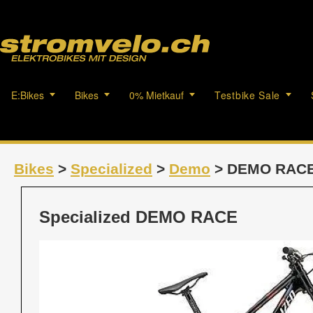
E:Bikes
Bikes
0% Mietkauf
Testbike Sale
Bikes
>
Specialized
>
Demo
> DEMO RAC
Specialized DEMO RACE