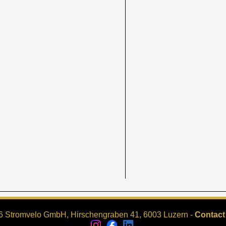
6 Stromvelo GmbH, Hirschengraben 41, 6003 Luzern -
Contact