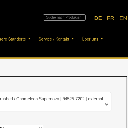
DE
FR
EN
ere Standorte
Service / Kontakt
Über uns
Brushed / Chameleon Supernova | 94525-7202 | external