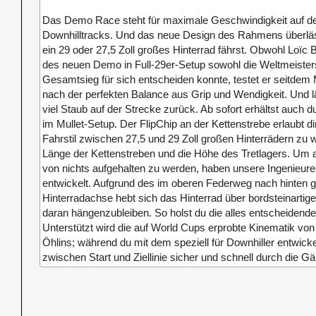
Das Demo Race steht für maximale Geschwindigkeit auf d
Downhilltracks. Und das neue Design des Rahmens überläss
ein 29 oder 27,5 Zoll großes Hinterrad fährst. Obwohl Loïc B
des neuen Demo in Full-29er-Setup sowohl die Weltmeister
Gesamtsieg für sich entscheiden konnte, testet er seitdem
nach der perfekten Balance aus Grip und Wendigkeit. Und l
viel Staub auf der Strecke zurück. Ab sofort erhältst auc
im Mullet-Setup. Der FlipChip an der Kettenstrebe erlaubt d
Fahrstil zwischen 27,5 und 29 Zoll großen Hinterrädern zu wä
Länge der Kettenstreben und die Höhe des Tretlagers. Um 
von nichts aufgehalten zu werden, haben unsere Ingenieur
entwickelt. Aufgrund des im oberen Federweg nach hinten 
Hinterradachse hebt sich das Hinterrad über bordsteinartig
daran hängenzubleiben. So holst du die alles entscheiden
Unterstützt wird die auf World Cups erprobte Kinematik v
Öhlins; während du mit dem speziell für Downhiller entwic
zwischen Start und Ziellinie sicher und schnell durch die Gä