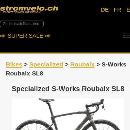
DE
FR
🎺︎ SUPER SALE 🎺︎
Bikes
>
Specialized
>
Roubaix
> S-Works
Roubaix SL8
Specialized S-Works Roubaix SL8