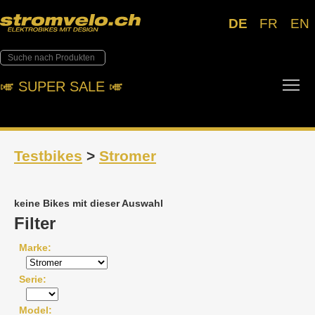
DE
FR
EN
Tog
🎺︎ SUPER SALE 🎺︎
Testbikes
>
Stromer
keine Bikes mit dieser Auswahl
Filter
Marke
Serie
Model