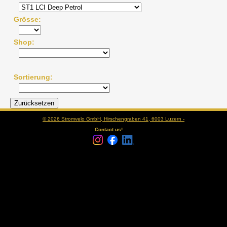
Grösse
Shop
Sortierung
© 2026 Stromvelo GmbH, Hirschengraben 41, 6003 Luzern -
Contact us!