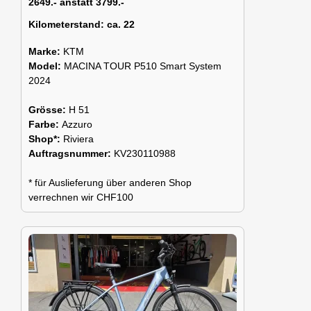
2649.- anstatt 3799.-
Kilometerstand:
ca. 22
Marke:
KTM
Model:
MACINA TOUR P510 Smart System
2024
Grösse:
H 51
Farbe:
Azzuro
Shop*:
Riviera
Auftragsnummer:
KV230110988
* für Auslieferung über anderen Shop
verrechnen wir CHF100