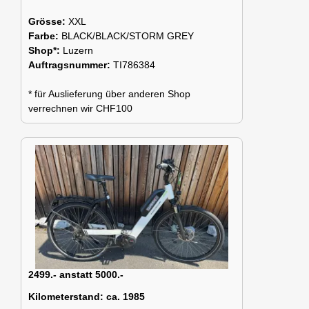
Grösse:
XXL
Farbe:
BLACK/BLACK/STORM GREY
Shop*:
Luzern
Auftragsnummer:
TI786384
* für Auslieferung über anderen Shop
verrechnen wir CHF100
2499.- anstatt 5000.-
Kilometerstand:
ca. 1985