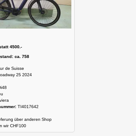
statt 4500.-
rstand:
ca. 758
ur de Suisse
roadway 25 2024
Di48
eu
viera
snummer:
TI4017642
lieferung über anderen Shop
n wir CHF100