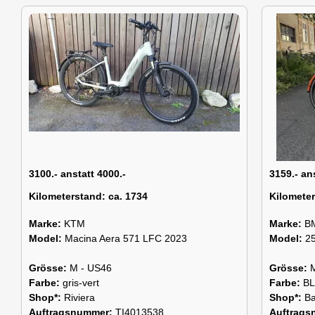
3100.- anstatt 4000.-
3159.- an
Kilometerstand:
ca. 1734
Kilomete
Marke:
KTM
Marke:
B
Model:
Macina Aera 571 LFC 2023
Model:
2
Grösse:
M - US46
Grösse:
Farbe:
gris-vert
Farbe:
B
Shop*:
Riviera
Shop*:
Ba
Auftragsnummer:
TI4013538
Auftrag