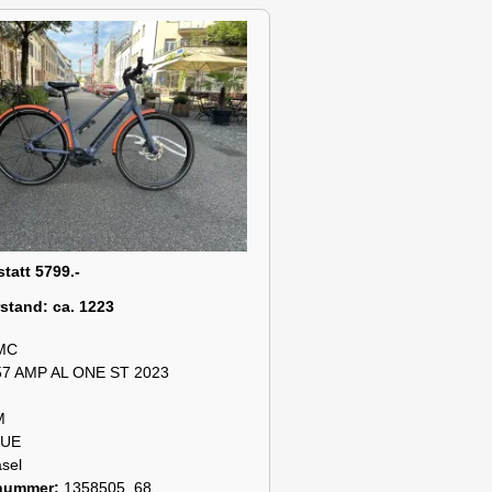
statt 5799.-
rstand:
ca. 1223
MC
57 AMP AL ONE ST 2023
M
LUE
sel
snummer:
1358505_68