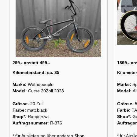
299.- anstatt 499.-
1899.- an
Kilometerstand:
ca. 35
Kilomete
Marke:
Wethepeople
Marke:
Sp
Model:
Curse 20Zoll 2023
Model:
Al
Grösse:
20 Zoll
Grösse:
Farbe:
matt black
Farbe:
T
Shop*:
Rapperswil
Shop*:
G
Auftragsnummer:
R-376
Auftrag
* für Auslieferung über anderen Shop
* für Aus