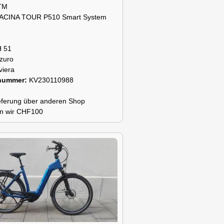
TM
ACINA TOUR P510 Smart System
H 51
zuro
viera
snummer:
KV230110988
lieferung über anderen Shop
n wir CHF100