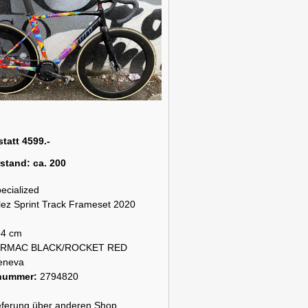
statt 4599.-
rstand:
ca. 200
ecialized
lez Sprint Track Frameset 2020
54 cm
ARMAC BLACK/ROCKET RED
eneva
snummer:
2794820
lieferung über anderen Shop