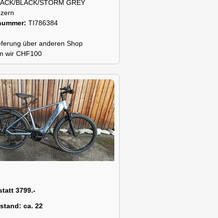
LACK/BLACK/STORM GREY
zern
snummer:
TI786384
lieferung über anderen Shop
n wir CHF100
statt 3799.-
rstand:
ca. 22