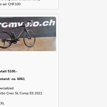
n wir CHF100
statt 5100.-
rstand:
ca. 6061
ecialized
urbo Creo SL Comp E5 2021
XXL