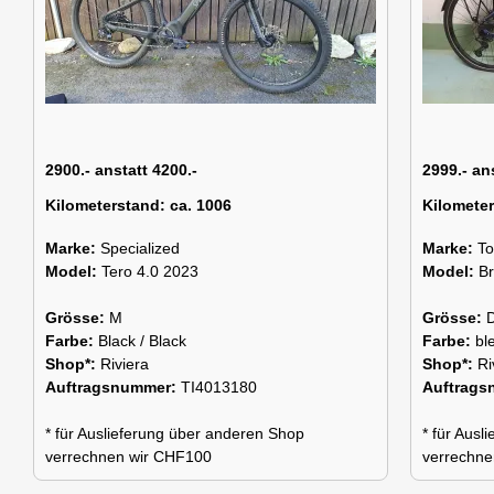
2900.- anstatt 4200.-
2999.- an
Kilometerstand:
ca. 1006
Kilomete
Marke:
Specialized
Marke:
To
Model:
Tero 4.0 2023
Model:
B
Grösse:
M
Grösse:
Farbe:
Black / Black
Farbe:
bl
Shop*:
Riviera
Shop*:
Ri
Auftragsnummer:
TI4013180
Auftrag
* für Auslieferung über anderen Shop
* für Aus
verrechnen wir CHF100
verrechne