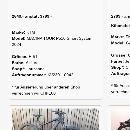
2649.- anstatt 3799.-
2799.- an
Kilomete
Marke:
KTM
Marke:
Fl
Model:
MACINA TOUR P510 Smart System
Model:
G
2024
Grösse:
Grösse:
H 51
Farbe:
Je
Farbe:
Azzuro
Shop*:
C
Shop*:
Lausanne
Auftrag
Auftragsnummer:
KV230110942
* für Aus
* für Auslieferung über anderen Shop
verrechne
verrechnen wir CHF100