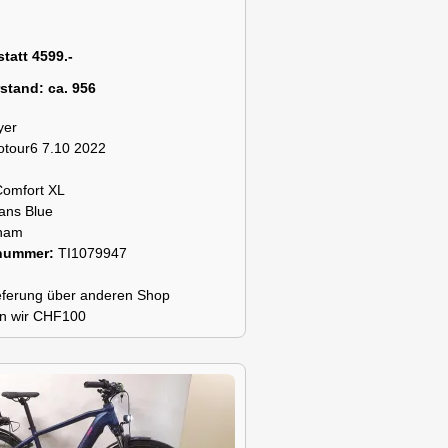
statt 4599.-
rstand:
ca. 956
yer
otour6 7.10 2022
Comfort XL
ans Blue
ham
snummer:
TI1079947
lieferung über anderen Shop
n wir CHF100