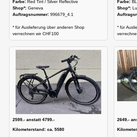
Farbe:
Red Tint / Silver Reflective
Farbe:
B
Shop*:
Geneva
Shop*:
Lu
Auftragsnummer:
996679_4.1
Auftrag
* für Auslieferung über anderen Shop
* für Aus
verrechnen wir CHF100
verrechne
2599.- anstatt 4799.-
2649.- an
Kilometerstand:
ca. 5580
Kilomete