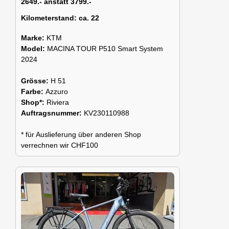
2649.- anstatt 3799.-
Kilometerstand:
ca. 22
Marke:
KTM
Model:
MACINA TOUR P510 Smart System
2024
Grösse:
H 51
Farbe:
Azzuro
Shop*:
Riviera
Auftragsnummer:
KV230110988
* für Auslieferung über anderen Shop
verrechnen wir CHF100