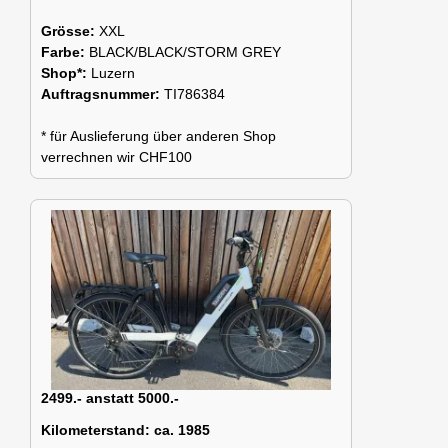
Grösse:
XXL
Farbe:
BLACK/BLACK/STORM GREY
Shop*:
Luzern
Auftragsnummer:
TI786384
* für Auslieferung über anderen Shop
verrechnen wir CHF100
2499.- anstatt 5000.-
Kilometerstand:
ca. 1985