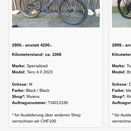
2900.- anstatt 4200.-
2999.- an
Kilometerstand:
ca. 1006
Kilomete
Marke:
Specialized
Marke:
To
Model:
Tero 4.0 2023
Model:
B
Grösse:
M
Grösse:
Farbe:
Black / Black
Farbe:
bl
Shop*:
Riviera
Shop*:
Ri
Auftragsnummer:
TI4013180
Auftrag
* für Auslieferung über anderen Shop
* für Aus
verrechnen wir CHF100
verrechne