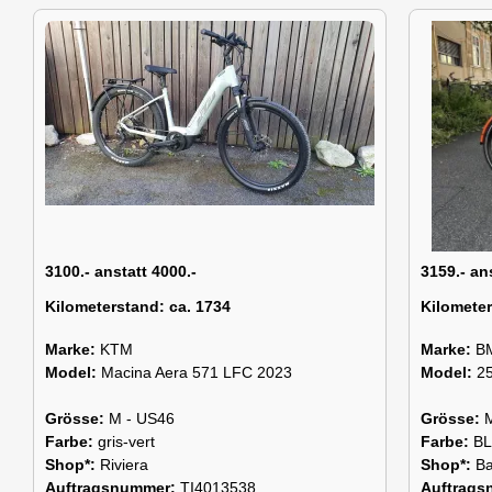
3100.- anstatt 4000.-
3159.- an
Kilometerstand:
ca. 1734
Kilomete
Marke:
KTM
Marke:
B
Model:
Macina Aera 571 LFC 2023
Model:
2
Grösse:
M - US46
Grösse:
Farbe:
gris-vert
Farbe:
B
Shop*:
Riviera
Shop*:
Ba
Auftragsnummer:
TI4013538
Auftrag