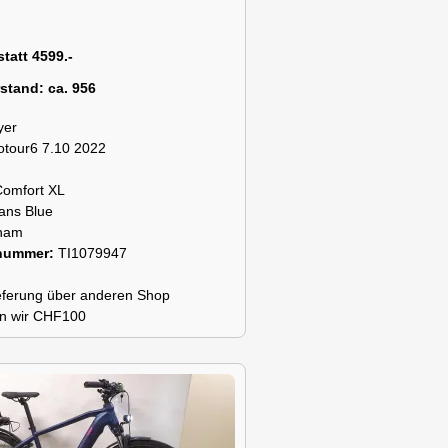
statt 4599.-
rstand:
ca. 956
yer
otour6 7.10 2022
Comfort XL
ans Blue
ham
snummer:
TI1079947
lieferung über anderen Shop
n wir CHF100