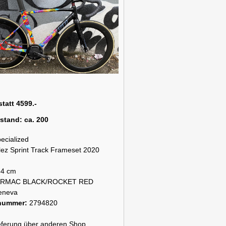
statt 4599.-
rstand:
ca. 200
ecialized
lez Sprint Track Frameset 2020
54 cm
ARMAC BLACK/ROCKET RED
eneva
snummer:
2794820
lieferung über anderen Shop