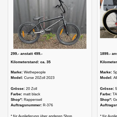
299.- anstatt 499.-
1899.- an
Kilometerstand:
ca. 35
Kilomete
Marke:
Wethepeople
Marke:
Sp
Model:
Curse 20Zoll 2023
Model:
Al
Grösse:
20 Zoll
Grösse:
Farbe:
matt black
Farbe:
T
Shop*:
Rapperswil
Shop*:
G
Auftragsnummer:
R-376
Auftrag
* für Auslieferung über anderen Shop
* für Aus