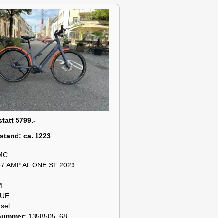
statt 5799.-
rstand:
ca. 1223
MC
57 AMP AL ONE ST 2023
M
LUE
sel
snummer:
1358505_68