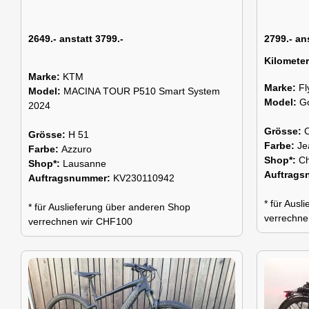
2649.- anstatt 3799.-
2799.- an
Kilomete
Marke:
KTM
Marke:
Fl
Model:
MACINA TOUR P510 Smart System
Model:
G
2024
Grösse:
Grösse:
H 51
Farbe:
Je
Farbe:
Azzuro
Shop*:
C
Shop*:
Lausanne
Auftrag
Auftragsnummer:
KV230110942
* für Aus
* für Auslieferung über anderen Shop
verrechne
verrechnen wir CHF100