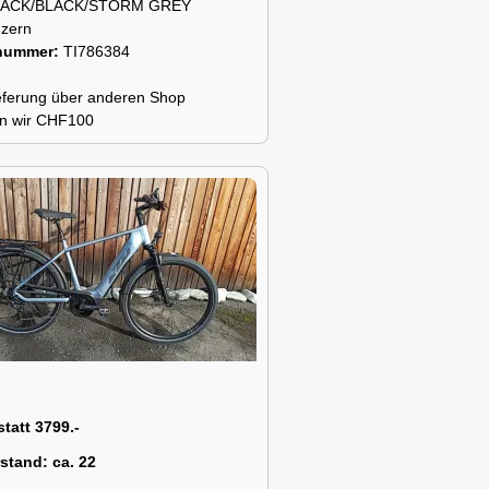
LACK/BLACK/STORM GREY
zern
snummer:
TI786384
lieferung über anderen Shop
n wir CHF100
statt 3799.-
rstand:
ca. 22