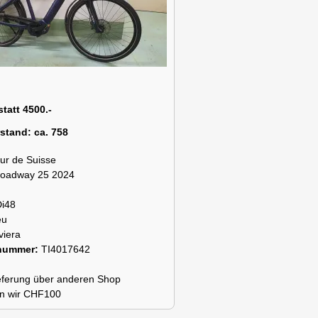
statt 4500.-
rstand:
ca. 758
ur de Suisse
roadway 25 2024
Di48
eu
viera
snummer:
TI4017642
lieferung über anderen Shop
n wir CHF100