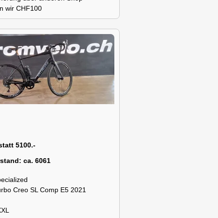
n wir CHF100
statt 5100.-
rstand:
ca. 6061
ecialized
urbo Creo SL Comp E5 2021
XXL