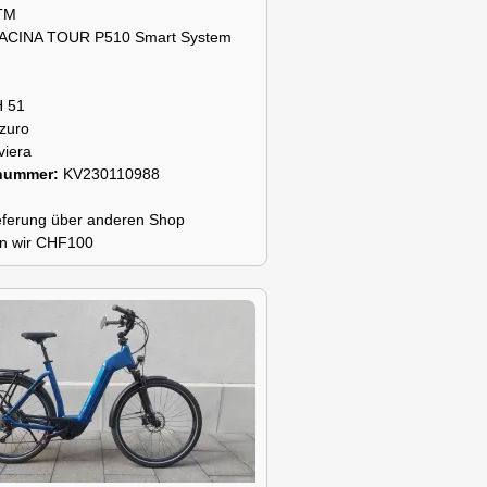
TM
ACINA TOUR P510 Smart System
H 51
zuro
viera
snummer:
KV230110988
lieferung über anderen Shop
n wir CHF100