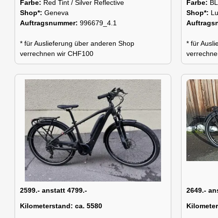
Farbe:
Red Tint / Silver Reflective
Farbe:
B
Shop*:
Geneva
Shop*:
Lu
Auftragsnummer:
996679_4.1
Auftrag
* für Auslieferung über anderen Shop
* für Aus
verrechnen wir CHF100
verrechne
2599.- anstatt 4799.-
2649.- an
Kilometerstand:
ca. 5580
Kilomete