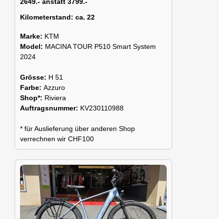
2649.- anstatt 3799.-
Kilometerstand:
ca. 22
Marke:
KTM
Model:
MACINA TOUR P510 Smart System
2024
Grösse:
H 51
Farbe:
Azzuro
Shop*:
Riviera
Auftragsnummer:
KV230110988
* für Auslieferung über anderen Shop
verrechnen wir CHF100