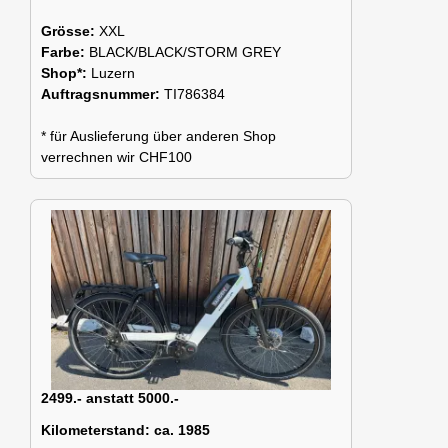
Grösse:
XXL
Farbe:
BLACK/BLACK/STORM GREY
Shop*:
Luzern
Auftragsnummer:
TI786384
* für Auslieferung über anderen Shop
verrechnen wir CHF100
2499.- anstatt 5000.-
Kilometerstand:
ca. 1985